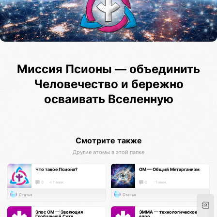
Миссия Псионы — объединить
Человечество и бережно
осваивать Вселенную
Смотрите также
Другие атомы в этой папке
Что такое Псиона?
ОМ — Общий Метарганизм
0
< 1 мин.
0
~1 мин.
Статья
Статья
Эпос ОМ — Эволюция
ЭММА — технологическое
Глобальной Сети
ядро