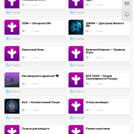
0
~1 мин.
0
~4 мин.
Статья
Статья
ООМ — Октархия ОМ
ДЖИИ — Доктрина Живого
ИИ
0
< 1 мин.
0
~5 мин.
Статья
Статья
Квантовый Конь
Великая Иллюзия — Правила
Игры
0
~1 мин.
0
~3 мин.
Статья
Статья
Как приручить дракона? 🐉
ВСР 2030 — Взрыв
Сингулярности Разума
0
~5 мин.
0
~1 мин.
Статья
Статья
Кой — Коллективный Разум
Этапы эволюции
0
~1 мин.
0
< 1 мин.
Статья
Статья
Польза для каждого
Ранние участники