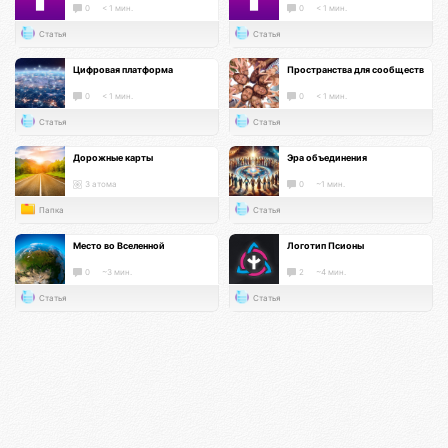
0
< 1 мин.
0
< 1 мин.
Статья
Статья
Цифровая платформа
Пространства для сообществ
0
< 1 мин.
0
< 1 мин.
Статья
Статья
Дорожные карты
Эра объединения
3 атома
0
~1 мин.
Папка
Статья
Место во Вселенной
Логотип Псионы
0
~3 мин.
2
~4 мин.
Статья
Статья