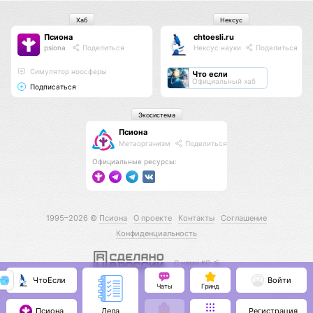
Хаб
Нексус
Псиона
chtoesli.ru
psiona
Поделиться
Нексус науки
Поделиться
Cимулятор ноосферы
Что если
Официальный хаб
Подписаться
Экосистема
Псиона
Метаорганизм
Поделиться
Официальные ресурсы:
1995–2026 ©
Псиона
О проекте
Контакты
Соглашение
Конфиденциальность
С нами КО 🕉️
ЧтоЕсли
Войти
Чаты
Гринд
Псиона
Регистрация
Дела