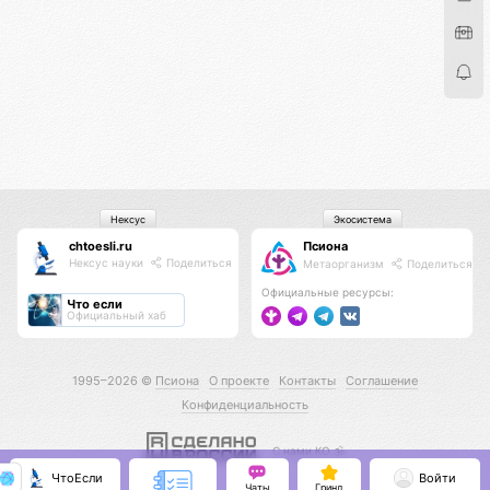
Нексус
Экосистема
chtoesli.ru
Псиона
Нексус науки
Поделиться
Метаорганизм
Поделиться
Официальные ресурсы:
Что если
Официальный хаб
1995–2026 ©
Псиона
О проекте
Контакты
Соглашение
Конфиденциальность
С нами КО 🕉️
ЧтоЕсли
Войти
Чаты
Гринд