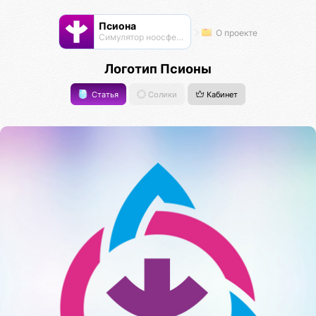
Псиона
О проекте
Cимулятор ноосферы
Логотип Псионы
Статья
Солики
Кабинет