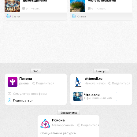
Эра объединения
Место во Вселенной
0
~1 мин.
0
~3 мин.
Статья
Статья
Хаб
Нексус
Псиона
chtoesli.ru
psiona
Поделиться
Нексус науки
Поделиться
Cимулятор ноосферы
Что если
Официальный хаб
Подписаться
Экосистема
Псиона
Метаорганизм
Поделиться
Официальные ресурсы: