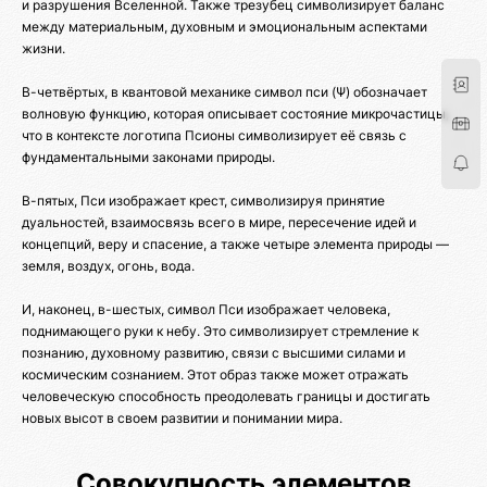
и разрушения Вселенной. Также трезубец символизирует баланс
между материальным, духовным и эмоциональным аспектами
жизни.
В-четвёртых, в квантовой механике символ пси (Ψ) обозначает
волновую функцию, которая описывает состояние микрочастицы,
что в контексте логотипа Псионы символизирует её связь с
фундаментальными законами природы.
В-пятых, Пси изображает крест, символизируя принятие
дуальностей, взаимосвязь всего в мире, пересечение идей и
концепций, веру и спасение, а также четыре элемента природы —
земля, воздух, огонь, вода.
И, наконец, в-шестых, символ Пси изображает человека,
поднимающего руки к небу. Это символизирует стремление к
познанию, духовному развитию, связи с высшими силами и
космическим сознанием. Этот образ также может отражать
человеческую способность преодолевать границы и достигать
новых высот в своем развитии и понимании мира.
Совокупность элементов