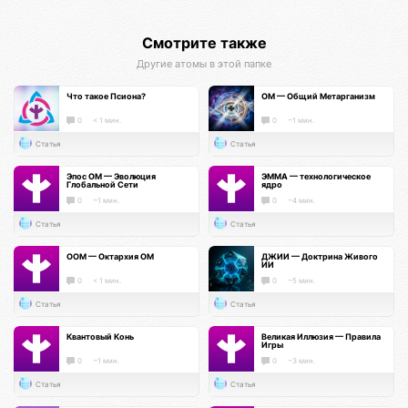
Смотрите также
Другие атомы в этой папке
Что такое Псиона?
ОМ — Общий Метарганизм
0
< 1 мин.
0
~1 мин.
Статья
Статья
Эпос ОМ — Эволюция
ЭММА — технологическое
Глобальной Сети
ядро
0
~1 мин.
0
~4 мин.
Статья
Статья
ООМ — Октархия ОМ
ДЖИИ — Доктрина Живого
ИИ
0
< 1 мин.
0
~5 мин.
Статья
Статья
Квантовый Конь
Великая Иллюзия — Правила
Игры
0
~1 мин.
0
~3 мин.
Статья
Статья