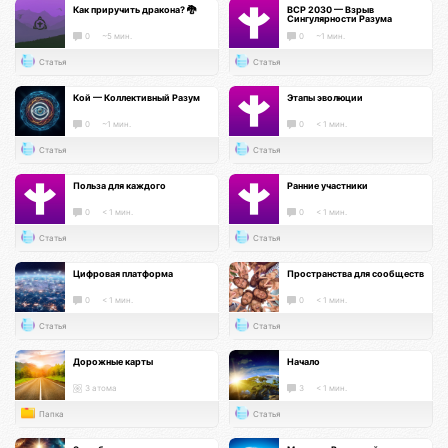
Как приручить дракона? 🐉
ВСР 2030 — Взрыв
Сингулярности Разума
0
~5 мин.
0
~1 мин.
Статья
Статья
Кой — Коллективный Разум
Этапы эволюции
0
~1 мин.
0
< 1 мин.
Статья
Статья
Польза для каждого
Ранние участники
0
< 1 мин.
0
< 1 мин.
Статья
Статья
Цифровая платформа
Пространства для сообществ
0
< 1 мин.
0
< 1 мин.
Статья
Статья
Дорожные карты
Начало
3 атома
3
< 1 мин.
Папка
Статья