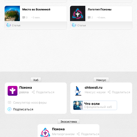
Место во Вселенной
Логотип Псионы
0
~3 мин.
2
~4 мин.
Статья
Статья
Хаб
Нексус
Псиона
chtoesli.ru
psiona
Поделиться
Нексус науки
Поделиться
Cимулятор ноосферы
Что если
Официальный хаб
Подписаться
Экосистема
Псиона
Метаорганизм
Поделиться