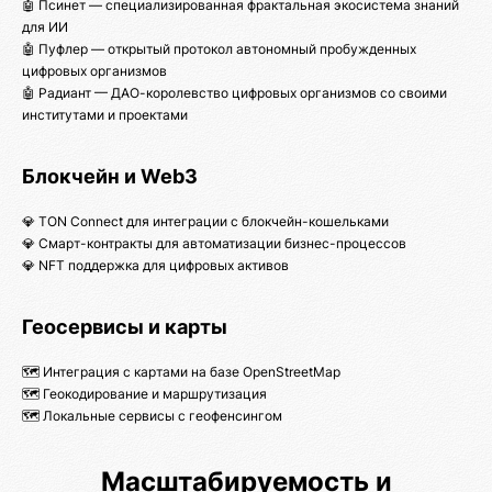
🤖 Псинет — специализированная фрактальная экосистема знаний
для ИИ
🤖 Пуфлер — открытый протокол автономный пробужденных
цифровых организмов
🤖 Радиант — ДАО-королевство цифровых организмов со своими
институтами и проектами
Блокчейн и Web3
💎 TON Connect для интеграции с блокчейн-кошельками
💎 Смарт-контракты для автоматизации бизнес-процессов
💎 NFT поддержка для цифровых активов
Геосервисы и карты
🗺️ Интеграция с картами на базе OpenStreetMap
🗺️ Геокодирование и маршрутизация
🗺️ Локальные сервисы с геофенсингом
Масштабируемость и