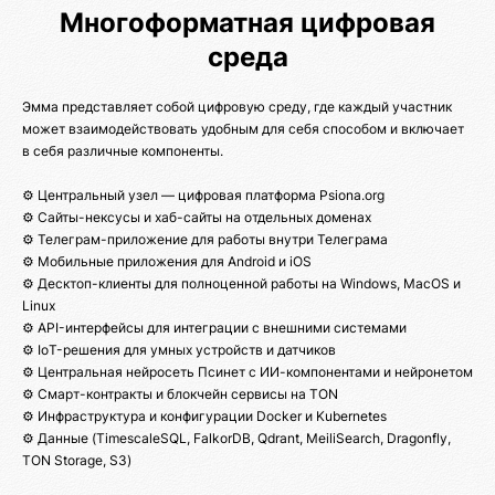
Многоформатная цифровая
среда
Эмма представляет собой цифровую среду, где каждый участник
может взаимодействовать удобным для себя способом и включает
в себя различные компоненты.
⚙️ Центральный узел — цифровая платформа Psiona.org
⚙️ Сайты-нексусы и хаб-сайты на отдельных доменах
⚙️ Телеграм-приложение для работы внутри Телеграма
⚙️ Мобильные приложения для Android и iOS
⚙️ Десктоп-клиенты для полноценной работы на Windows, MacOS и
Linux
⚙️ API-интерфейсы для интеграции с внешними системами
⚙️ IoT-решения для умных устройств и датчиков
⚙️ Центральная нейросеть Псинет с ИИ-компонентами и нейронетом
⚙️ Смарт-контракты и блокчейн сервисы на TON
⚙️ Инфраструктура и конфигурации Docker и Kubernetes
⚙️ Данные (TimescaleSQL, FalkorDB, Qdrant, MeiliSearch, Dragonfly,
TON Storage, S3)