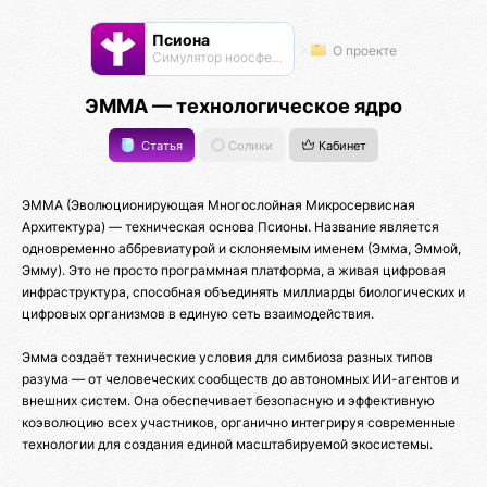
Псиона
О проекте
Cимулятор ноосферы
ЭММА — технологическое ядро
Статья
Солики
Кабинет
ЭММА (Эволюционирующая Многослойная Микросервисная
Архитектура) — техническая основа Псионы. Название является
одновременно аббревиатурой и склоняемым именем (Эмма, Эммой,
Эмму). Это не просто программная платформа, а живая цифровая
инфраструктура, способная объединять миллиарды биологических и
цифровых организмов в единую сеть взаимодействия.
Эмма создаёт технические условия для симбиоза разных типов
разума — от человеческих сообществ до автономных ИИ-агентов и
внешних систем. Она обеспечивает безопасную и эффективную
коэволюцию всех участников, органично интегрируя современные
технологии для создания единой масштабируемой экосистемы.