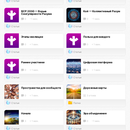
Статья
Статья
ВСР 2030 — Взрыв
Кой — Коллективный Разум
Сингулярности Разума
0
~1 мин.
0
~1 мин.
Статья
Статья
Этапы эволюции
Польза для каждого
0
< 1 мин.
0
< 1 мин.
Статья
Статья
Ранние участники
Цифровая платформа
0
< 1 мин.
0
< 1 мин.
Статья
Статья
Пространства для сообществ
Дорожные карты
0
< 1 мин.
3 атома
Статья
Папка
Начало
Эра объединения
3
< 1 мин.
0
~1 мин.
Статья
Статья