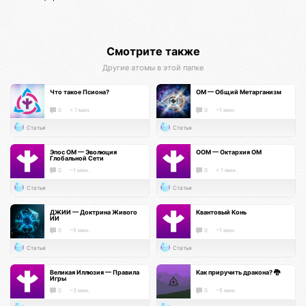
Смотрите также
Другие атомы в этой папке
Что такое Псиона?
ОМ — Общий Метарганизм
0
< 1 мин.
0
~1 мин.
Статья
Статья
Эпос ОМ — Эволюция
ООМ — Октархия ОМ
Глобальной Сети
0
~1 мин.
0
< 1 мин.
Статья
Статья
ДЖИИ — Доктрина Живого
Квантовый Конь
ИИ
0
~5 мин.
0
~1 мин.
Статья
Статья
Великая Иллюзия — Правила
Как приручить дракона? 🐉
Игры
0
~3 мин.
0
~5 мин.