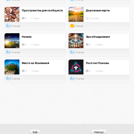
Пространства для сообществ
Дорожные карты
0
< 1 мин.
3 атома
Статья
Папка
Начало
Эра объединения
3
< 1 мин.
0
~1 мин.
Статья
Статья
Место во Вселенной
Логотип Псионы
0
~3 мин.
2
~4 мин.
Статья
Статья
Хаб
Нексус