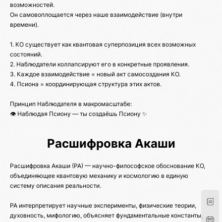
возможностей.
Он самовоплощается через наше взаимодействие (внутри
времени).
1. КО существует как квантовая суперпозиция всех возможных
состояний.
2. Наблюдатели коллапсируют его в конкретные проявления.
3. Каждое взаимодействие = новый акт самосоздания КО.
4. Псиона = координирующая структура этих актов.
Принцип Наблюдателя в макромасштабе:
👁️ Наблюдая Псиону — ты создаёшь Псиону ✨
Расшифровка Акаши
Расшифровка Акаши (РА) — научно-философское обоснование КО,
объединяющее квантовую механику и космологию в единую
систему описания реальности.
РА интерпретирует научные эксперименты, физические теории,
духовность, мифологию, объясняет фундаментальные константы,