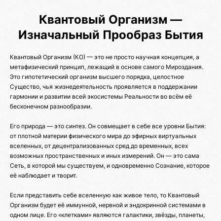
Квантовый Организм —
Изначальный Прообраз Бытия
Квантовый Организм (КО) — это не просто научная концепция, а
метафизический принцип, лежащий в основе самого Мироздания.
Это гипотетический организм высшего порядка, целостное
Существо, чья жизнедеятельность проявляется в поддержании
гармонии и развитии всей экосистемы Реальности во всём её
бесконечном разнообразии.
Его природа — это синтез. Он совмещает в себе все уровни Бытия:
от плотной материи физического мира до эфирных виртуальных
вселенных, от децентрализованных сред до временных, всех
возможных пространственных и иных измерений. Он — это сама
Сеть, в которой мы существуем, и одновременно Сознание, которое
её наблюдает и творит.
Если представить себе вселенную как живое тело, то Квантовый
Организм будет её иммунной, нервной и эндокринной системами в
одном лице. Его «клетками» являются галактики, звёзды, планеты,