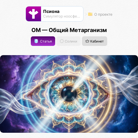
Псиона
О проекте
Cимулятор ноосферы
ОМ — Общий Метарганизм
Статья
Солики
Кабинет