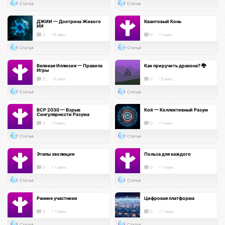
Статья
Статья
ДЖИИ — Доктрина Живого
Квантовый Конь
ИИ
0
~5 мин.
0
~1 мин.
Статья
Статья
Великая Иллюзия — Правила
Как приручить дракона? 🐉
Игры
0
~3 мин.
0
~5 мин.
Статья
Статья
ВСР 2030 — Взрыв
Кой — Коллективный Разум
Сингулярности Разума
0
~1 мин.
0
~1 мин.
Статья
Статья
Этапы эволюции
Польза для каждого
0
< 1 мин.
0
< 1 мин.
Статья
Статья
Ранние участники
Цифровая платформа
0
< 1 мин.
0
< 1 мин.
Статья
Статья