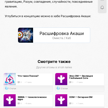
гравитацию, Разум, совпадения, случайности, повседневные
явления.
Углубиться в концепцию можно в хабе Расшифровка Акаши:
Расшифровка Акаши
Омиста / Хаб
Смотрите также
Другие атомы в этой папке
Что такое Псиона?
Эпос ОМ — Эволюция
Глобальной Сети
0
< 1 мин.
0
~1 мин.
Статья
Статья
ЭММА — технологическое
ООМ — Октархия ОМ
ядро
0
~4 мин.
0
< 1 мин.