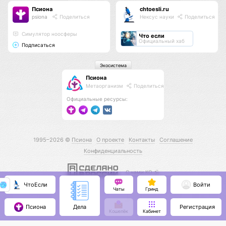
Псиона
chtoesli.ru
psiona
Поделиться
Нексус науки
Поделиться
Cимулятор ноосферы
Что если
Официальный хаб
Подписаться
Экосистема
Псиона
Метаорганизм
Поделиться
Официальные ресурсы:
1995–2026 ©
Псиона
О проекте
Контакты
Соглашение
Конфиденциальность
С нами КО 🕉️
ЧтоЕсли
Войти
Чаты
Гринд
Псиона
Регистрация
Дела
Кошелёк
Кабинет