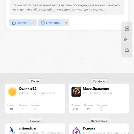
Таким образом выстраивается дерево обсуждений и можно смотреть 
всю цепочку обсуждений от текущего солика, до исходного.
Нравка
10
Ответить
2
Солик
Профиль
Солик #52
Марс Драконис
solik52
Поделиться
id1
Поделиться
Нравки
Ответы
Цепочка
Уровень
Соликов
Контакты
10
1
3
60
21
Нексус
Экосистема
chtoesli.ru
Псиона
Нексус науки
Поделиться
Метаорганизм
Поделиться