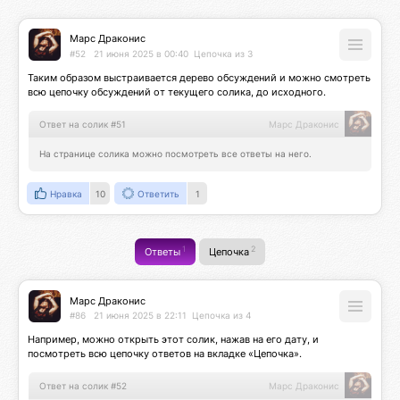
Марс Драконис
#52
21 июня 2025 в 00:40
Цепочка из 3
Таким образом выстраивается дерево обсуждений и можно смотреть 
всю цепочку обсуждений от текущего солика, до исходного.
Ответ на солик #51
Марс Драконис
На странице солика можно посмотреть все ответы на него.
Нравка
10
Ответить
1
1
2
Ответы
Цепочка
Марс Драконис
#86
21 июня 2025 в 22:11
Цепочка из 4
Например, можно открыть этот солик, нажав на его дату, и 
посмотреть всю цепочку ответов на вкладке «Цепочка».
Ответ на солик #52
Марс Драконис