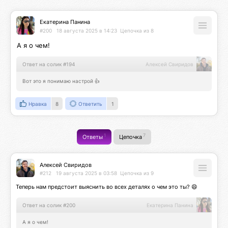
Екатерина Панина
#200
18 августа 2025 в 14:23
Цепочка из 8
А я о чем!
Ответ на солик #194
Алексей Свиридов
Вот это я понимаю настрой 👍
Нравка
8
Ответить
1
1
7
Ответы
Цепочка
Алексей Свиридов
#212
19 августа 2025 в 03:58
Цепочка из 9
Теперь нам предстоит выяснить во всех деталях о чем это ты? 😄
Ответ на солик #200
Екатерина Панина
А я о чем!