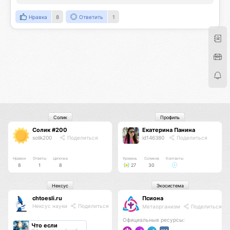
Нравка
8
Ответить
1
Солик
Профиль
Солик #200
Екатерина Панина
solik200
Поделиться
id146380
Поделиться
Нравки
Ответы
Цепочка
Уровень
Соликов
Контакты
8
1
8
27
30
Нексус
Экосистема
chtoesli.ru
Псиона
Нексус науки
Поделиться
Метаорганизм
Поделиться
Официальные ресурсы:
Что если