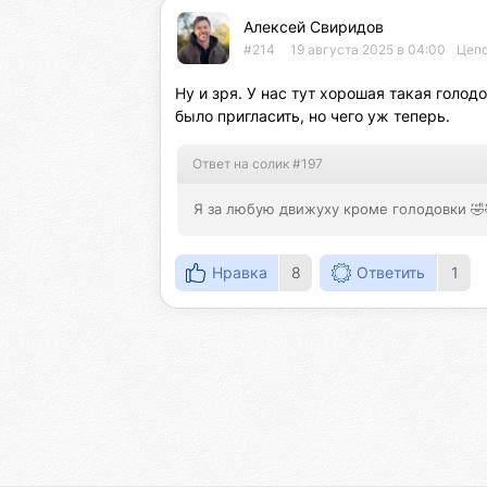
Алексей Свиридов
#214
19 августа 2025 в 04:00
Цепо
Ну и зря. У нас тут хорошая такая голодо
было пригласить, но чего уж теперь.
Ответ на солик #197
Я за любую движуху кроме голодовки 🤣
Нравка
8
Ответить
1