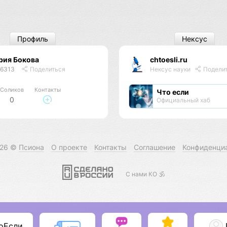
Профиль
Нексус
рия Бокова
chtoesli.ru
46313
Поделиться
Нексус науки
Подели
Соликов
Контакты
Что если
0
Официальный хаб
026 ©
Псиона
О проекте
Контакты
Соглашение
Конфиденци
С нами КО 🕉️
оЕсли