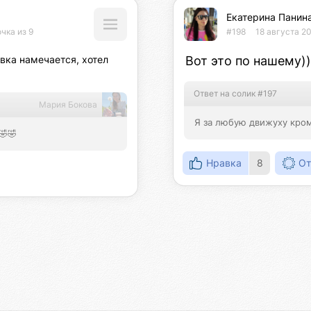
Екатерина Панин
чка из 9
#198
18 августа 20
вка намечается, хотел 
Вот это по нашему))
Ответ на солик #197
Мария Бокова
Я за любую движуху кром
🤣🤣
Нравка
8
От