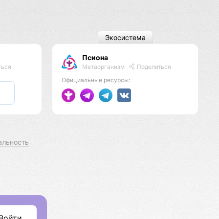
Экосистема
Псиона
Метаорганизм
Поделиться
ться
Официальные ресурсы:
альность
Войти