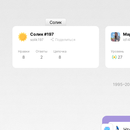
Солик
Солик #197
Ма
solik197
Поделиться
id1
Нравки
Ответы
Цепочка
Уровень
8
2
8
27
1995–2
Чт