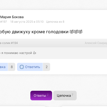
Мария Бокова
#197
18 августа 2025 в 05:10
Цепочка из 8
любую движуху кроме голодовки 🤣🤣🤣
а солик #194
Алексей Свири
о я понимаю настрой 👍
вка
8
Ответить
2
2
7
Ответы
Цепочка