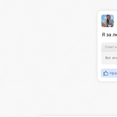
Я за 
Ответ н
Вот эт
Нра