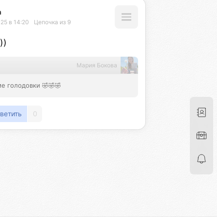
а
25 в 14:20
Цепочка из 9
))
Мария Бокова
е голодовки 🤣🤣🤣
ветить
0