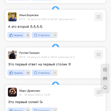
Илья Борисюк
#176
16 августа 2025 в 04:28
Цепочка из 3
А это второй 💪💪💪💪
Нравка
9
Ответить
1
Руслан Гришин
#173
15 августа 2025 в 19:24
Цепочка из 2
Это первый ответ на первый столик 🤘
Нравка
10
Ответить
1
Марс Драконис
#1
18 июня 2025 в 13:47
Это первый солик! 🥳
Нравка
11
Ответить
1