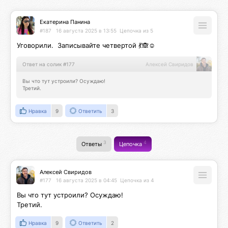
Екатерина Панина
#187
16 августа 2025 в 13:55
Цепочка из 5
Уговорили.  Записывайте четвертой 💃🙈☺️
Ответ на солик #177
Алексей Свиридов
Вы что тут устроили? Осуждаю!

Третий.
Нравка
9
Ответить
3
3
4
Ответы
Цепочка
Алексей Свиридов
#177
16 августа 2025 в 04:45
Цепочка из 4
Вы что тут устроили? Осуждаю!

Третий.
Нравка
9
Ответить
2