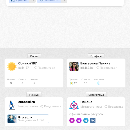
Солик
Профиль
Солик #187
Екатерина Панина
solik187
Поделиться
id146380
Поделиться
Нравки
Ответы
Цепочка
Уровень
Соликов
Контакты
9
3
5
27
30
Нексус
Экосистема
chtoesli.ru
Псиона
Нексус науки
Поделиться
Метаорганизм
Поделиться
Официальные ресурсы:
Что если
Официальный хаб