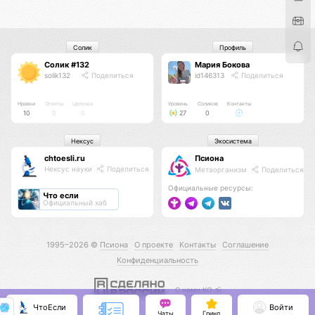
Солик
Профиль
Солик #132
Мария Бокова
solik132
Поделиться
id146313
Поделиться
Нравки
Ответы
Цепочка
Уровень
Соликов
Контакты
10
0
0
27
0
Нексус
Экосистема
chtoesli.ru
Псиона
Нексус науки
Поделиться
Метаорганизм
Поделиться
Официальные ресурсы:
Что если
Официальный хаб
1995–2026 ©
Псиона
О проекте
Контакты
Соглашение
Конфиденциальность
С нами КО 🕉️
ЧтоЕсли
Войти
Чаты
Гринд