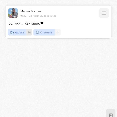
Мария Бокова
#132
23 июня 2025 в 19:31
солики..  как мило❤️
Нравка
10
Ответить
0