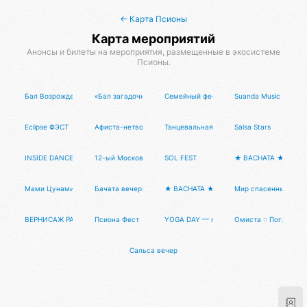
← Карта Псионы
Карта мероприятий
Анонсы и билеты на мероприятия, размещенные в экосистеме
Псионы.
Бал Возрождение: расправь свои крылья!
«Бал загадочных существ» 3 ноября в АРБАТ ХОЛЛ
Семейный фестиваль МамаПати и Мамад
Suanda Music 500 "N
Eclipse ФЭСТ
Афиста-нетворкинг #1
Танцевальная вечеринка на теплоходе Da
Salsa Stars
INSIDE DANCE FESTIVAL
12-ый Московский фестиваль сальсы
SOL FEST
★ BACHATA ★ STARS
Мами Цунами
Бачата вечеринка Тансалта
★ BACHATA ★ STARS ★ PARTY ★
Мир спасенный
ВЕРНИСАЖ РАБОТ ХУДОЖНИКОВ НА ТЕМУ «МИРНЫЙ АТОМ»
Псиона Фест
YOGA DAY — международный день йоги 
Омиста :: Погружен
Сальса вечеринка Тансалта