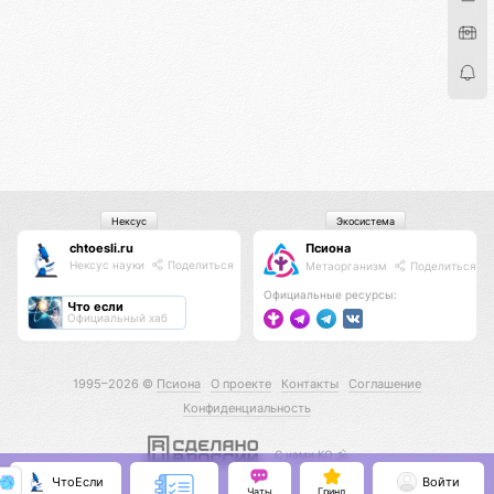
Нексус
Экосистема
chtoesli.ru
Псиона
Нексус науки
Поделиться
Метаорганизм
Поделиться
Официальные ресурсы:
Что если
Официальный хаб
1995–2026 ©
Псиона
О проекте
Контакты
Соглашение
Конфиденциальность
С нами КО 🕉️
ЧтоЕсли
Войти
Чаты
Гринд