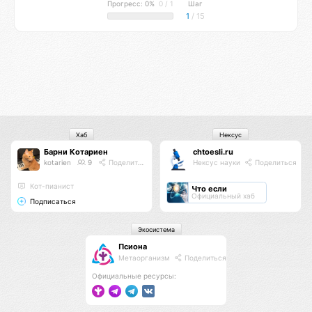
Прогресс: 0%
0 / 1
Шаг
1
/ 15
Хаб
Нексус
Барни Котариен
chtoesli.ru
kotarien
9
Поделиться
Нексус науки
Поделиться
Кот-пианист
Что если
Официальный хаб
Подписаться
Экосистема
Псиона
Метаорганизм
Поделиться
Официальные ресурсы: