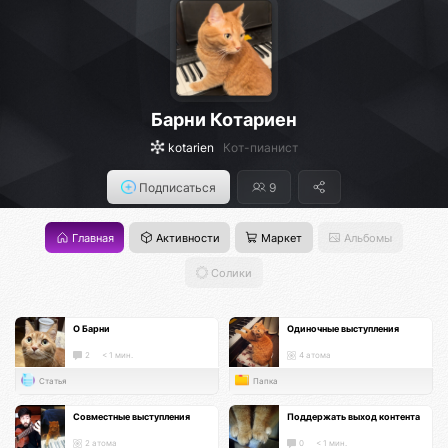
Барни Котариен
kotarien
Кот-пианист
Подписаться
9
Главная
Активности
Маркет
Альбомы
Солики
О Барни
Одиночные выступления
2
< 1 мин.
4 атома
Статья
Папка
Совместные выступления
Поддержать выход контента
2 атома
0
< 1 мин.