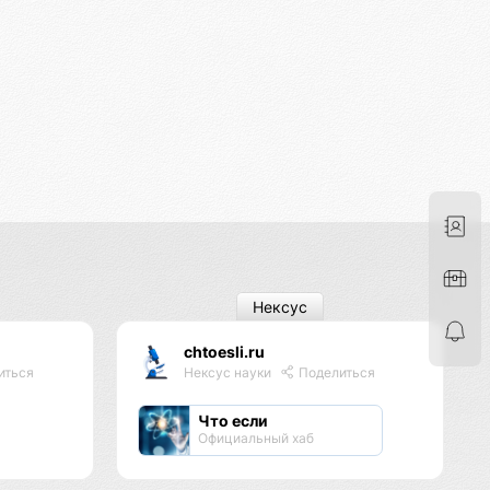
Нексус
chtoesli.ru
иться
Нексус науки
Поделиться
Что если
Официальный хаб