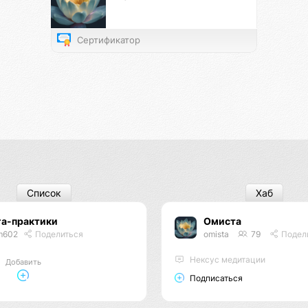
Сертификатор
Список
Хаб
га-практики
Омиста
m602
Поделиться
omista
79
Подел
Нексус медитации
Добавить
Подписаться