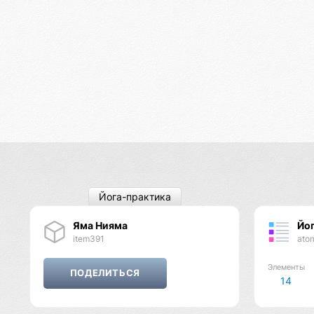
Йога-практика
Яма Нияма
Йо
item391
ato
Элементы
14