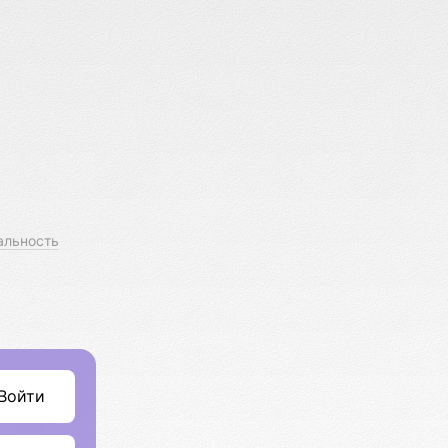
альность
Войти