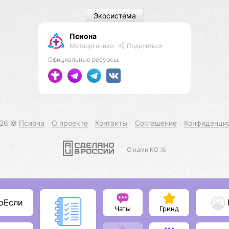
Экосистема
Псиона
Метаорганизм
Поделиться
Официальные ресурсы:
026 ©
Псиона
О проекте
Контакты
Соглашение
Конфиденци
С нами КО 🕉️
оЕсли
Чаты
Гринд