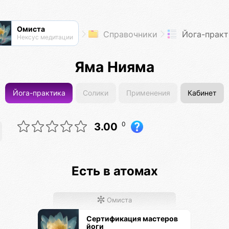
Омиста
Справочники
Йога-практ
Нексус медитации
Яма Нияма
Йога-практика
Солики
Применения
Кабинет
0
3.00
Есть в атомах
Омиста
Сертификация мастеров
йоги