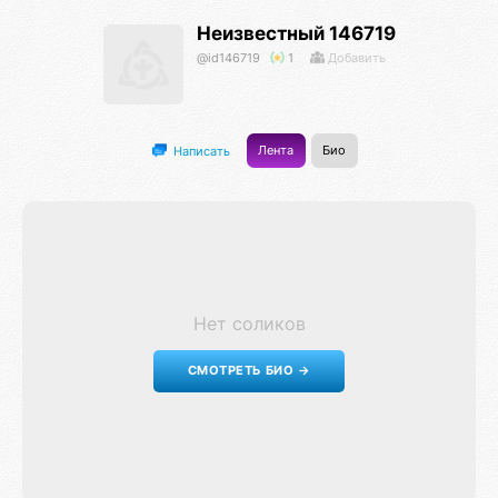
Неизвестный 146719
@id146719
1
Добавить
Лента
Био
Написать
Нет соликов
СМОТРЕТЬ БИО →