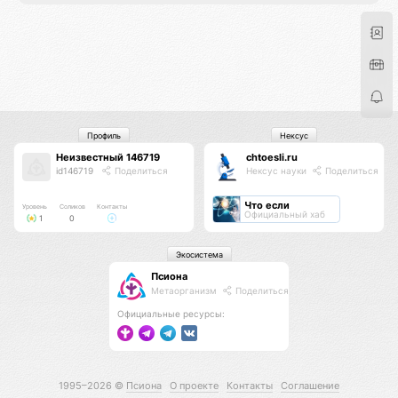
Профиль
Нексус
Неизвестный 146719
chtoesli.ru
id146719
Поделиться
Нексус науки
Поделиться
Что если
Уровень
Соликов
Контакты
Официальный хаб
1
0
Экосистема
Псиона
Метаорганизм
Поделиться
Официальные ресурсы:
1995–2026 ©
Псиона
О проекте
Контакты
Соглашение