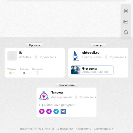
Профиль
Нексус
㊙️
chtoesli.ru
id146677
Поделиться
Нексус науки
Поделиться
Что если
Уровень
Соликов
Контакты
Официальный хаб
1
0
Экосистема
Псиона
Метаорганизм
Поделиться
Официальные ресурсы:
1995–2026 ©
Псиона
О проекте
Контакты
Соглашение