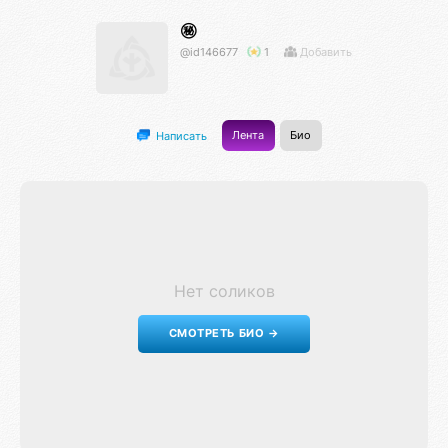
㊙️
@id146677
1
Добавить
Лента
Био
Написать
Нет соликов
СМОТРЕТЬ БИО →