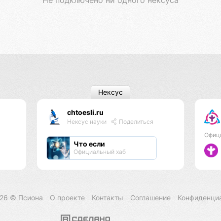
Нексус
chtoesli.ru
Нексус науки
Поделиться
Офиц
Что если
Официальный хаб
026 ©
Псиона
О проекте
Контакты
Соглашение
Конфиденци