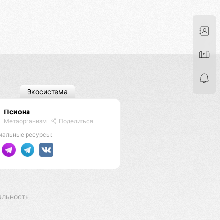
Экосистема
Псиона
Метаорганизм
Поделиться
иальные ресурсы:
альность