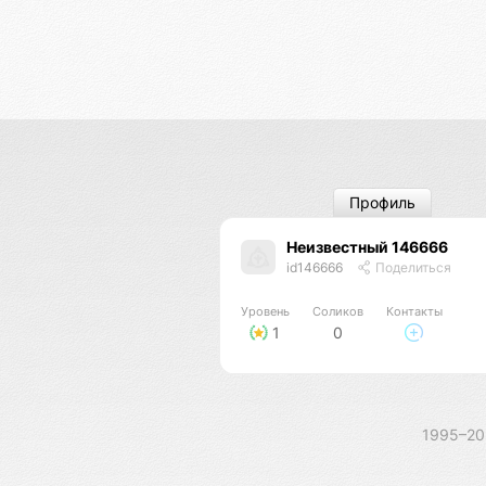
Профиль
Неизвестный 146666
id146666
Поделиться
Уровень
Соликов
Контакты
1
0
1995–2