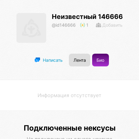
Неизвестный 146666
@id146666
1
Добавить
Лента
Био
Написать
Информация отсутствует
Подключенные нексусы
Не подключено ни одного нексуса