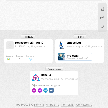
Профиль
Нексус
Неизвестный 146510
chtoesli.ru
id146510
Поделиться
Нексус науки
Поделиться
Что если
Уровень
Соликов
Контакты
Официальный хаб
1
0
Экосистема
Псиона
Метаорганизм
Поделиться
Официальные ресурсы:
1995–2026 ©
Псиона
О проекте
Контакты
Соглашение