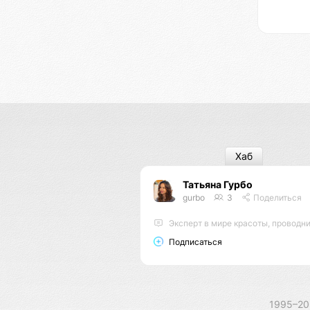
Хаб
Татьяна Гурбо
gurbo
3
Поделиться
Эксперт в мире красоты, проводник энергий, мастер энерго
Подписаться
1995–2