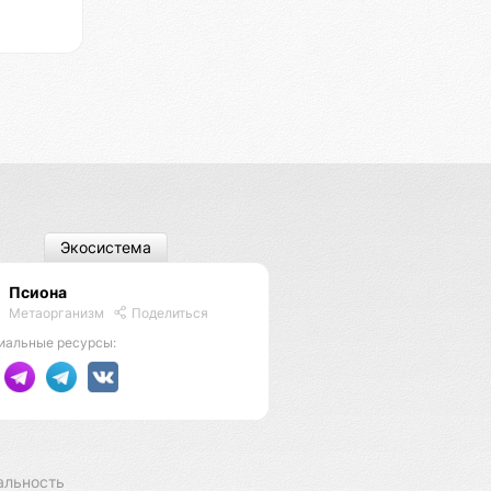
Экосистема
Псиона
Метаорганизм
Поделиться
иальные ресурсы:
альность