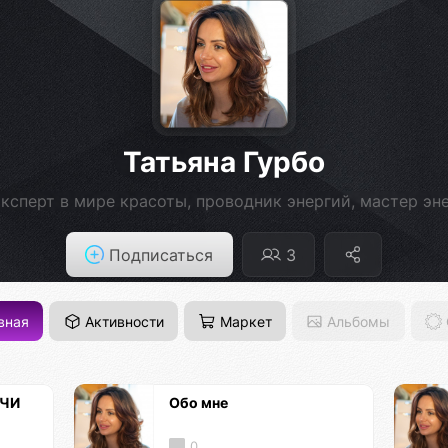
Татьяна Гурбо
ксперт в мире красоты, проводник энергий, мастер эн
Подписаться
3
вная
Активности
Маркет
Альбомы
ЕЧИ
Обо мне
0