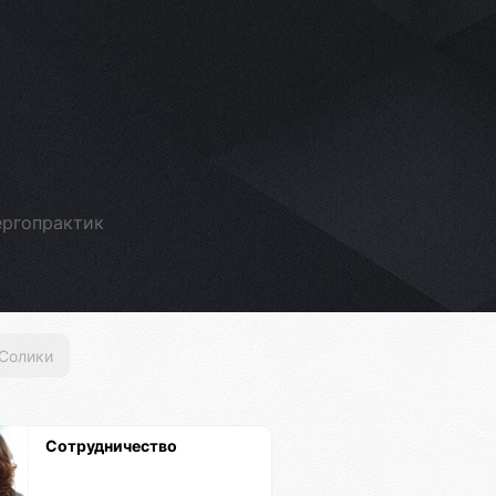
ергопрактик
Солики
Сотрудничество