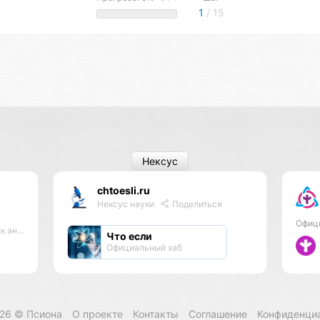
1
/ 15
Нексус
chtoesli.ru
Нексус науки
Поделиться
Офиц
практик
Что если
Официальный хаб
026 ©
Псиона
О проекте
Контакты
Соглашение
Конфиденци