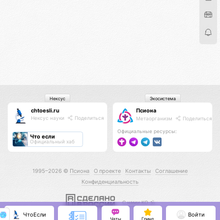
Нексус
Экосистема
chtoesli.ru
Псиона
Нексус науки
Поделиться
Метаорганизм
Поделиться
Официальные ресурсы:
Что если
Официальный хаб
1995–2026 ©
Псиона
О проекте
Контакты
Соглашение
Конфиденциальность
С нами КО 🕉️
ЧтоЕсли
Войти
Чаты
Гринд