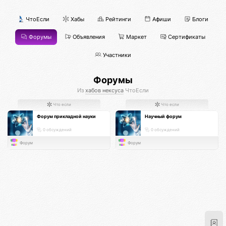
ЧтоЕсли
Хабы
Рейтинги
Афиши
Блоги
Форумы
Объявления
Маркет
Сертификаты
Участники
Форумы
Из
хабов нексуса
ЧтоЕсли
Что если
Что если
Форум прикладной науки
Научный форум
0 обсуждений
0 обсуждений
Форум
Форум