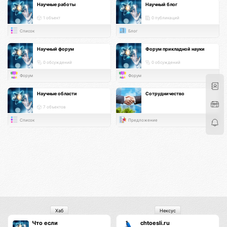
Научные работы
Научный блог
1 объект
0 публикаций
Список
Блог
Научный форум
Форум прикладной науки
0 обсуждений
0 обсуждений
Форум
Форум
Научные области
Сотрудничество
7 объектов
Список
Предложение
Хаб
Нексус
Что если
chtoesli.ru