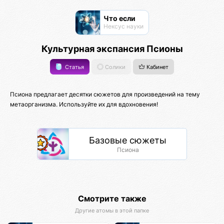
Что если
Нексус науки
Культурная экспансия Псионы
Статья
Солики
Кабинет
Псиона предлагает десятки сюжетов для произведений на тему
метаорганизма. Используйте их для вдохновения!
Базовые сюжеты
Псиона
Смотрите также
Другие атомы в этой папке