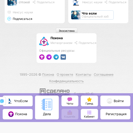
chtoesli
Поделиться
Нексус науки
Поделиться
Нексус науки
Что если
Официальный хаб
Подписаться
Экосистема
Псиона
Метаорганизм
Поделиться
Официальные ресурсы:
1995–2026 ©
Псиона
О проекте
Контакты
Соглашение
Конфиденциальность
С нами КО 🕉️
ЧтоЕсли
Войти
Чаты
Гринд
Псиона
Регистрация
Дела
Кошелёк
Кабинет