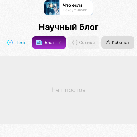
Что если
Нексус науки
Научный блог
Пост
Блог
0
Солики
Кабинет
Нет постов