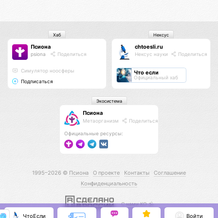
Хаб
Нексус
Псиона
chtoesli.ru
psiona
Поделиться
Нексус науки
Поделиться
Cимулятор ноосферы
Что если
Официальный хаб
Подписаться
Экосистема
Псиона
Метаорганизм
Поделиться
Официальные ресурсы:
1995–2026 ©
Псиона
О проекте
Контакты
Соглашение
Конфиденциальность
С нами КО 🕉️
ЧтоЕсли
Войти