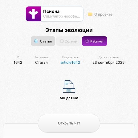
Псиона
О проекте
Cимулятор ноосферы
Этапы эволюции
Статья
Солики
Кабинет
ID
Тип атома
Поделиться
Дата создания
1642
Статья
article1642
23 сентября 2025
MD для ИИ
Открыть чат