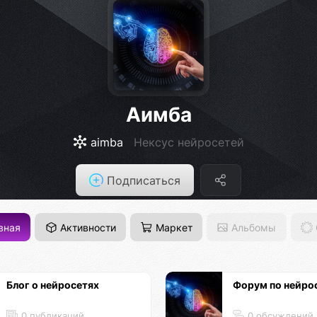
Аимба
aimba
Нексус нейросетей
Подписаться
вная
Активности
Маркет
Альбомы
Блог о нейросетях
Форум по нейро
0 публикаций
0 обсуждений