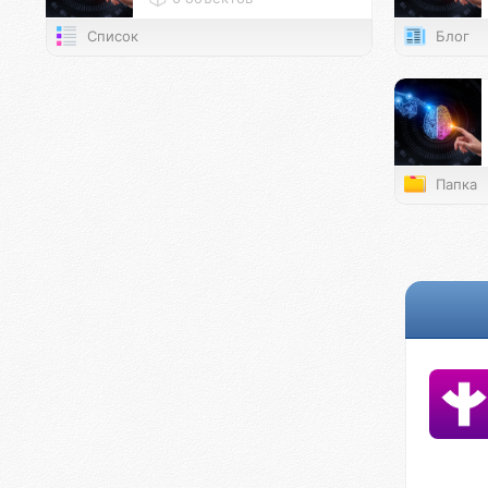
Список
Блог
Папка