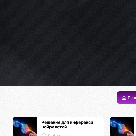
Гла
Решения для инференса
нейросетей
0 объектов