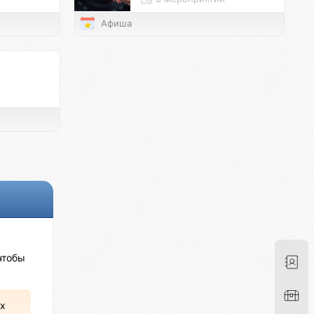
Афиша
чтобы
х