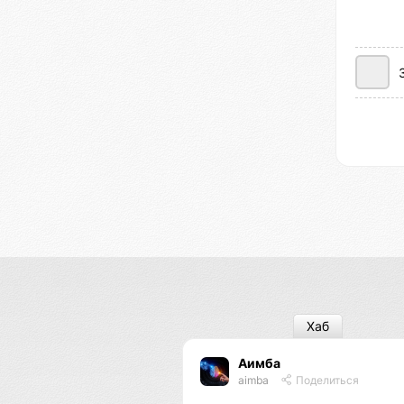
Хаб
Аимба
aimba
Поделиться