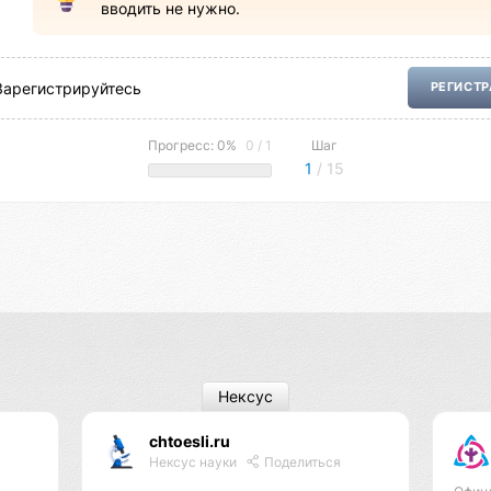
вводить не нужно.
Зарегистрируйтесь
РЕГИСТ
Прогресс: 0%
0 / 1
Шаг
1
/ 15
Нексус
chtoesli.ru
Нексус науки
Поделиться