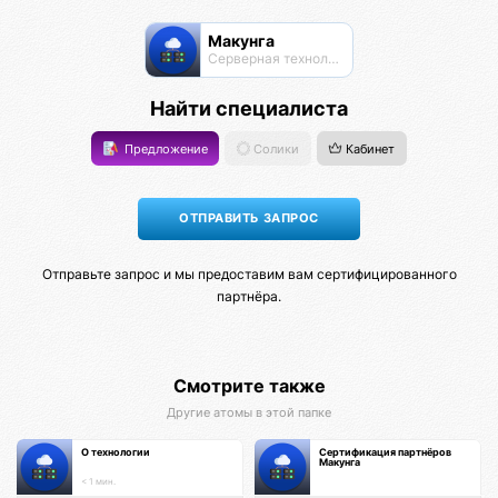
Макунга
Серверная технология
Найти специалиста
Предложение
Солики
Кабинет
Отправьте запрос и мы предоставим вам сертифицированного
партнёра.
Смотрите также
Другие атомы в этой папке
О технологии
Сертификация партнёров
Макунга
< 1 мин.