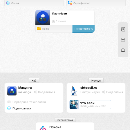
Статья
Сертификатор
Партнёрам
0 атомов
Папка
По сертификату
Хаб
Нексус
Макунга
chtoesli.ru
makunga
Поделиться
Нексус науки
Поделиться
Серверная технология
Что если
Официальный хаб
Подписаться
Экосистема
Псиона