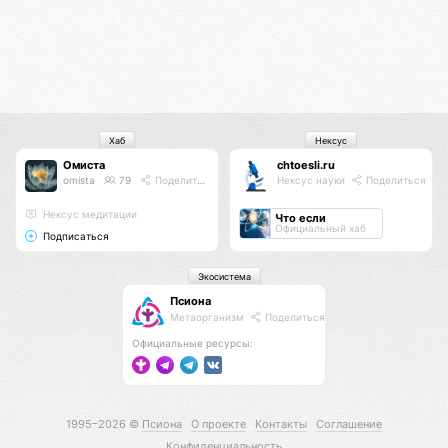
Хаб
Нексус
Омиста
chtoesli.ru
omista
79
Поделиться
Нексус науки
Поделиться
Нексус медитации
Что если
Официальный хаб
Подписаться
Экосистема
Псиона
Метаорганизм
Поделиться
Официальные ресурсы:
1995–2026 ©
Псиона
О проекте
Контакты
Соглашение
Конфиденциальность