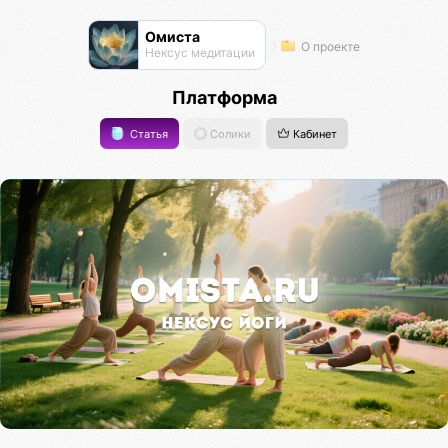
Омиста
О проекте
Нексус медитации
Платформа
Статья
Солики
Кабинет