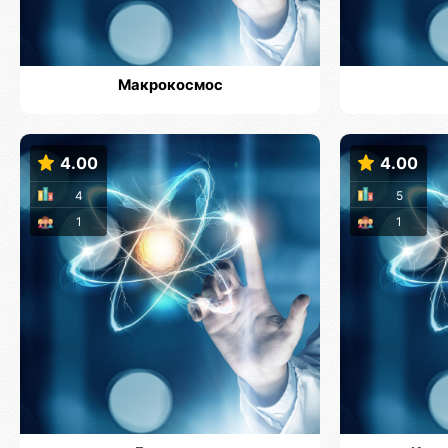
Макрокосмос
4.00
4.00
4
5
1
1