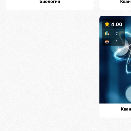
Биология
Кван
4.00
7
1
Кван