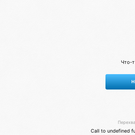
Что-т
Н
Перехва
Call to undefined f